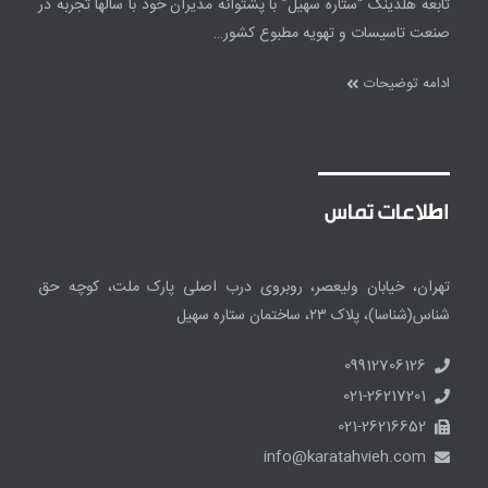
تابعه هلدینگ “ستاره سهیل” با پشتوانه مدیران خود با سالها تجربه در
صنعت تاسیسات و تهویه مطبوع کشور…
ادامه توضیحات
اطلاعات تماس
تهران، خیابان ولیعصر، روبروی درب اصلی پارک ملت، کوچه حق
شناس(شناسا)، پلاک ۲۳، ساختمان ستاره سهیل
09912706126
021-26217201
021-26216652
info@karatahvieh.com