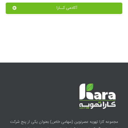
آکادمی کــارا​
مجموعه کارا تهویه عصرنوین
(سهامی خاص)
بعنوان یکی از پنج شرکت