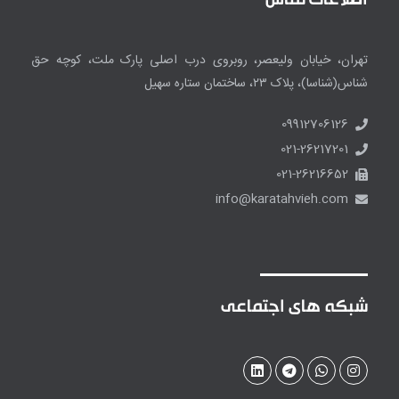
اطلاعات تماس
تهران، خیابان ولیعصر، روبروی درب اصلی پارک ملت، کوچه حق
شناس(شناسا)، پلاک ۲۳، ساختمان ستاره سهیل
09912706126
021-26217201
021-26216652
info@karatahvieh.com
شبکه های اجتماعی