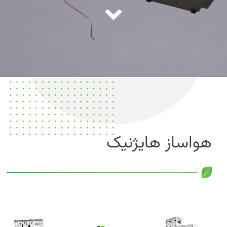
هواساز هایژنیک