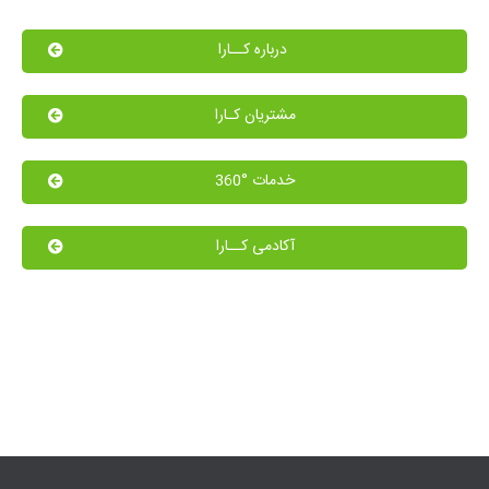
درباره کــارا
مشتریان کـارا
خدمات °360
آکادمی کــارا​