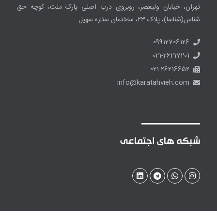
تهران، خیابان ولیعصر، روبروی درب اصلی پارک ملت، کوچه حق
شناس(شناسا)، پلاک ۲۳، ساختمان ستاره سهیل
09912706126
021-26217201
021-26216652
info@karatahvieh.com
شبکه های اجتماعی