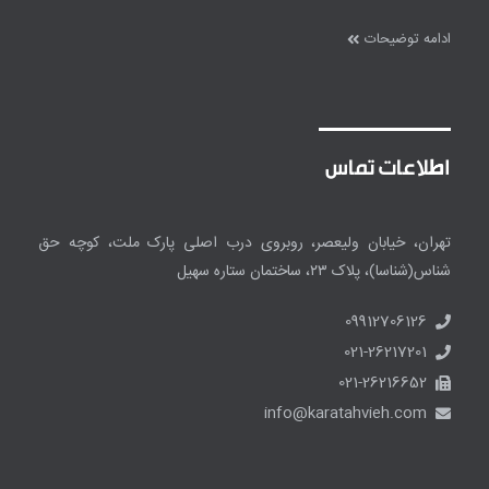
ادامه توضیحات
اطلاعات تماس
تهران، خیابان ولیعصر، روبروی درب اصلی پارک ملت، کوچه حق
شناس(شناسا)، پلاک ۲۳، ساختمان ستاره سهیل
09912706126
021-26217201
021-26216652
info@karatahvieh.com