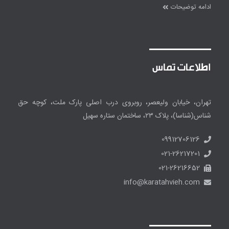
ادامه توضیحات
اطلاعات تماس
تهران، خیابان ولیعصر، روبروی درب اصلی پارک ملت، کوچه حق
شناس(شناسا)، پلاک ۲۳، ساختمان ستاره سهیل
09912706126
021-26217201
021-26216652
info@karatahvieh.com