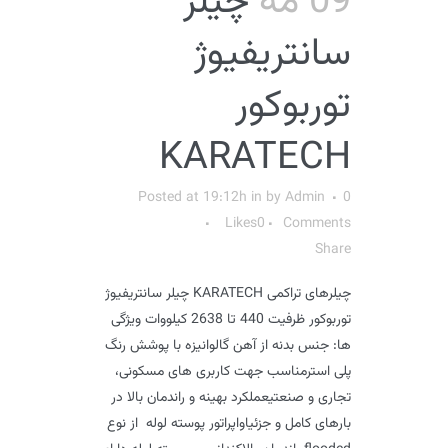
09 مه
چيلر
سانتريفيوژ
توربوكور
KARATECH
Posted at 19:12h
in
by
Admin
0
Likes
0
Comments
Share
چیلرهای تراکمی KARATECH چيلر سانتريفيوژ
توربوكور ظرفیت 440 تا 2638 کیلووات ویژگی
ها: جنس بدنه از آهن گالوانیزه با پوشش رنگ
پلی استرمناسب جهت کاربری های مسکونی،
تجاری و صنعتیعملکرد بهینه و راندمان بالا در
بارهای کامل و جزئیاواپراتور پوسته لوله از نوع