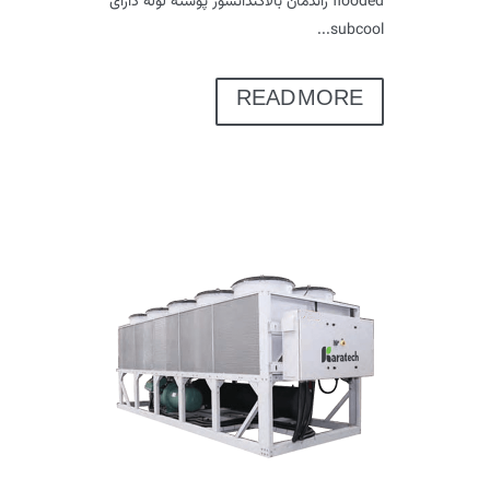
flooded راندمان بالاکندانسور پوسته لوله دارای
subcool...
READ MORE