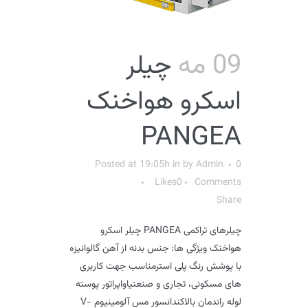
09 مه
چیلر
اسکرو هواخنک
PANGEA
Posted at 19:05h
in
by
Admin
0
Likes
0
Comments
Share
چیلرهای تراکمی PANGEA چیلر اسکرو
هواخنک ویژگی ها: جنس بدنه از آهن گالوانیزه
با پوشش رنگ پلی استرمناسب جهت کاربری
های مسکونی، تجاری و صنعتیاواپراتور پوسته
لوله راندمان بالاکندانسور مس آلومینیوم V-