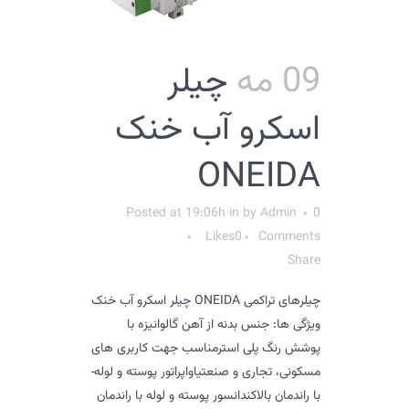
09 مه
چیلر
اسکرو آب خنک
ONEIDA
Posted at 19:06h
in
by
Admin
0
Likes
0
Comments
Share
چیلرهای تراکمی ONEIDA چیلر اسکرو آب خنک
ویژگی ها: جنس بدنه از آهن گالوانیزه با
پوشش رنگ پلی استرمناسب جهت کاربری های
مسکونی، تجاری و صنعتیاواپراتور پوسته و لوله­
با راندمان بالاکندانسور پوسته و لوله­ با راندمان