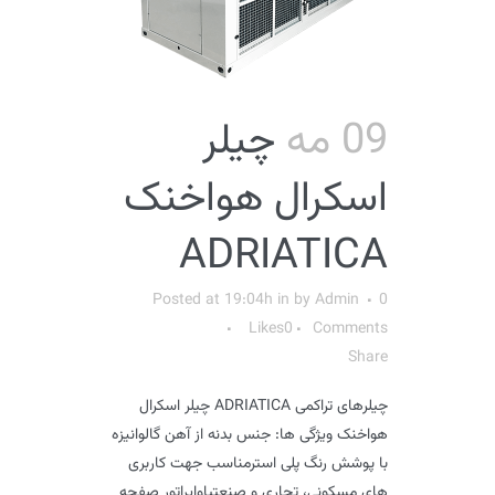
09 مه
چیلر
اسکرال هواخنک
ADRIATICA
Posted at 19:04h
in
by
Admin
0
Likes
0
Comments
Share
چیلرهای تراکمی ADRIATICA چیلر اسکرال
هواخنک ویژگی ها: جنس بدنه از آهن گالوانیزه
با پوشش رنگ پلی استرمناسب جهت کاربری
های مسکونی، تجاری و صنعتیاواپراتور صفحه