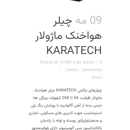
09 مه
چیلر
هواخنک ماژولار
KARATECH
Posted at 19:09h
in
by
Admin
0
Likes
0
Comments
Share
چیلرهای تراکمی KARATECH چیلر هواخنک
ماژولار ظرفیت 66 تا 260 کیلووات ویژگی ها:
جنس بدنه از آهن گالوانیزه با پوشش رنگ پلی
استرمناسب جهت کاربری های مسکونی، تجاری
و صنعتیاواپراتور پوسته و لوله با راندمان
بالاکندانسور مس آلومینیوم دارای بلوفینمجهز