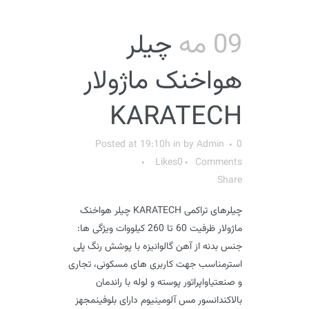
09 مه
چیلر
هواخنک ماژولار
KARATECH
Posted at 19:10h
in
by
Admin
0
Likes
0
Comments
Share
چیلرهای تراکمی KARATECH چیلر هواخنک
ماژولار ظرفیت 60 تا 260 کیلووات ویژگی ها:
جنس بدنه از آهن گالوانیزه با پوشش رنگ پلی
استرمناسب جهت کاربری های مسکونی، تجاری
و صنعتیاواپراتور پوسته و لوله با راندمان
بالاکندانسور مس آلومینیوم دارای بلوفینمجهز