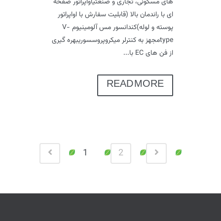
های مسکونی، تجاری و صنعتیاواپراتور صفحه
ای با راندمان بالا (قابلیت سفارش با اواپراتور
پوسته و لوله)کندانسور مس آلومینیوم V-
typeمجهز به کنترلر میکروپروسسوریبهره گیری
از فن های EC با...
READ MORE
1
2