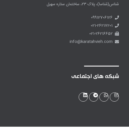
شناس(شناسا)، پلاک ۲۳، ساختمان ستاره سهیل
09912706126
021-26217201
021-26216652
info@karatahvieh.com
شبکه های اجتماعی