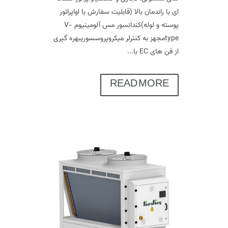
ای با راندمان بالا (قابلیت سفارش با اواپراتور
پوسته و لوله)کندانسور مس آلومینیوم V-
typeمجهز به کنترلر میکروپروسسوریبهره گیری
از فن های EC با...
READ MORE