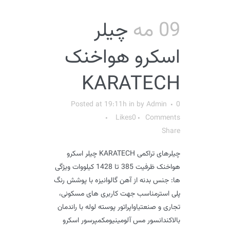
09 مه
چیلر
اسکرو هواخنک
KARATECH
Posted at 19:11h
in
by
Admin
0
Likes
0
Comments
Share
چیلرهای تراکمی KARATECH چیلر اسکرو
هواخنک ظرفیت 385 تا 1428 کیلووات ویژگی
ها: جنس بدنه از آهن گالوانیزه با پوشش رنگ
پلی استرمناسب جهت کاربری های مسکونی،
تجاری و صنعتیاواپراتور پوسته لوله با راندمان
بالاکندانسور مس آلومینیومکمپرسور اسکرو