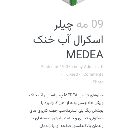
09 مه
چیلر
اسکرال آب خنک
MEDEA
Posted at 19:07h
in
by
Admin
0
Likes
0
Comments
Share
چیلرهای تراکمی MEDEA چیلر اسکرال آب خنک
ویژگی ها: جنس بدنه از آهن گالوانیزه با
پوشش رنگ پلی استرمناسب جهت کاربری های
مسکونی، تجاری و صنعتیاواپراتور صفحه ای با
راندمان بالاکندانسور صفحه ای با راندمان