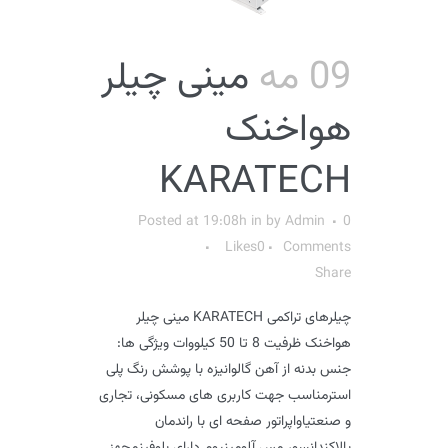
09 مه
مینی چیلر
هواخنک
KARATECH
Posted at 19:08h
in
by
Admin
0
Likes
0
Comments
Share
چیلرهای تراکمی KARATECH مینی چیلر
هواخنک ظرفیت 8 تا 50 کیلووات ویژگی ها:
جنس بدنه از آهن گالوانیزه با پوشش رنگ پلی
استرمناسب جهت کاربری های مسکونی، تجاری
و صنعتیاواپراتور صفحه ای با راندمان
بالاکندانسور مس آلومینیوم دارای بلوفینمجهز